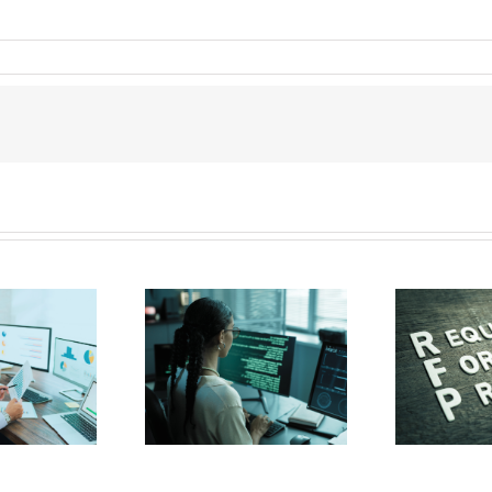
reign cloud groeit:
RFP winnen als MSP of
Wa
ke opleidingen en
CSP: waarom je deals
s
ls hebben engineers
verliest (en hoe je dat
nie
nu nodig?
omdraait)