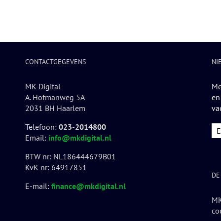
CONTACTGEGEVENS
NI
MK Digital
Me
A. Hofmanweg 5A
en
2031 BH Haarlem
va
Telefoon:
023-2014800
Email:
info@mkdigital.nl
BTW nr: NL186444679B01
KvK nr: 64917851
DE
E-mail:
finance@mkdigital.nl
MK
co