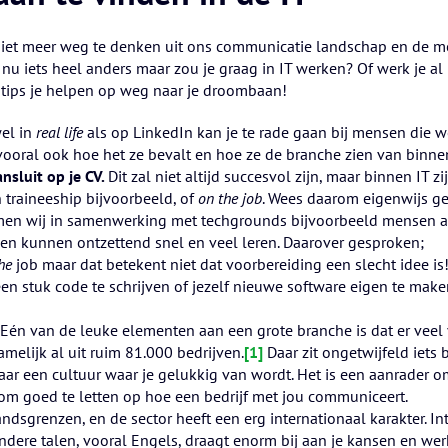
, niet meer weg te denken uit ons communicatie landschap en de 
u iets heel anders maar zou je graag in IT werken? Of werk je al
s tips je helpen op weg naar je droombaan!
el in
real life
als op LinkedIn kan je te rade gaan bij mensen die we
vooral ook hoe het ze bevalt en hoe ze de branche zien van binnen
ansluit op je CV.
Dit zal niet altijd succesvol zijn, maar binnen IT zi
 traineeship bijvoorbeeld, of
on the job
. Wees daarom eigenwijs gen
emen wij in samenwerking met techgrounds bijvoorbeeld mensen aa
en kunnen ontzettend snel en veel leren. Daarover gesproken;
the
job maar dat betekent niet dat voorbereiding een slecht idee is! 
en stuk code te schrijven of jezelf nieuwe software eigen te maken.
Eén van de leuke elementen aan een grote branche is dat er veel v
elijk al uit ruim 81.000 bedrijven.
[1]
Daar zit ongetwijfeld iets 
 naar een cultuur waar je gelukkig van wordt. Het is een aanrader 
 om goed te letten op hoe een bedrijf met jou communiceert.
ndsgrenzen, en de sector heeft een erg internationaal karakter. In
ndere talen, vooral Engels, draagt enorm bij aan je kansen en werk