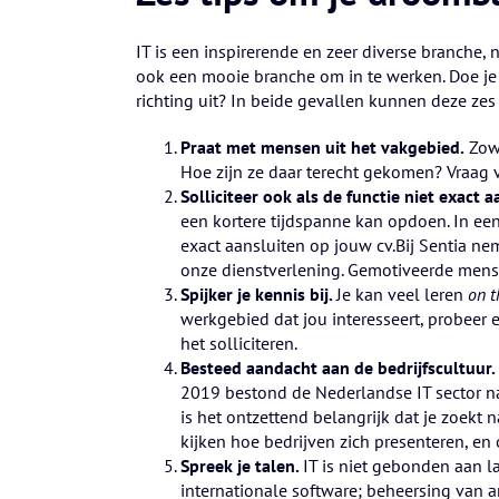
IT is een inspirerende en zeer diverse branche
ook een mooie branche om in te werken. Doe je n
richting uit? In beide gevallen kunnen deze ze
Praat met mensen uit het vakgebied.
Zow
Hoe zijn ze daar terecht gekomen? Vraag 
Solliciteer ook als de functie niet exact a
een kortere tijdspanne kan opdoen. In een
exact aansluiten op jouw cv.Bij Sentia n
onze dienstverlening. Gemotiveerde mens
Spijker je kennis bij.
Je kan veel leren
on 
werkgebied dat jou interesseert, probeer e
het solliciteren.
Besteed aandacht aan de bedrijfscultuur.
2019 bestond de Nederlandse IT sector nam
is het ontzettend belangrijk dat je zoekt
kijken hoe bedrijven zich presenteren, en
Spreek je talen.
IT is niet gebonden aan la
internationale software; beheersing van a