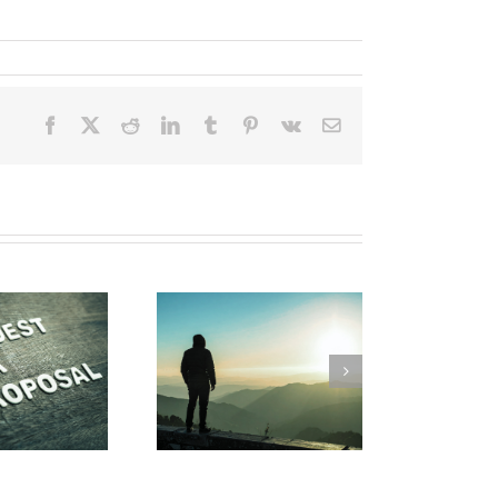
Facebook
X
Reddit
LinkedIn
Tumblr
Pinterest
Vk
E-
mail
arom de opkomst van
overeign cloud goed
uws is voor engineers