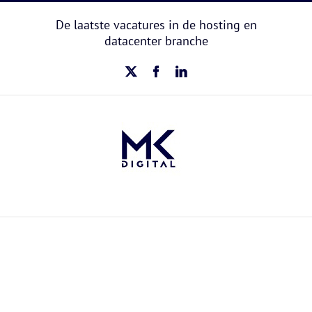
Ga
naar
De laatste vacatures in de hosting en
inhoud
datacenter branche
X
Facebook
LinkedIn