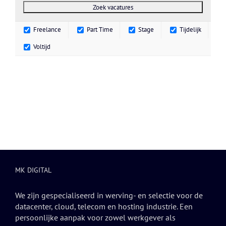
Freelance
Part Time
Stage
Tijdelijk
Voltijd
MK DIGITAL
We zijn gespecialiseerd in werving- en selectie voor de
datacenter, cloud, telecom en hosting industrie. Een
persoonlijke aanpak voor zowel werkgever als