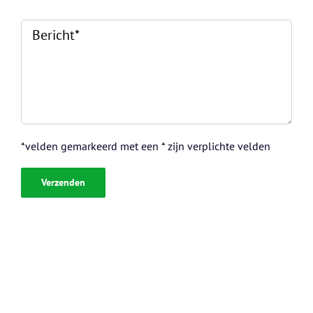
dit
Gelieve
veld
dit
leeg
veld
te
leeg
laten.
te
laten.
*velden gemarkeerd met een * zijn verplichte velden