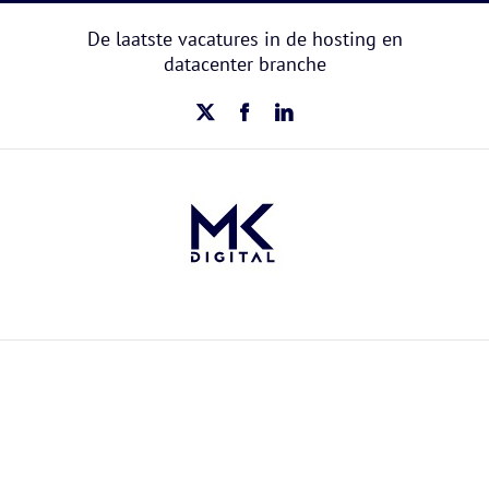
Ga
naar
De laatste vacatures in de hosting en
inhoud
datacenter branche
X
Facebook
LinkedIn