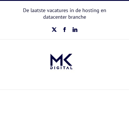
Ga
naar
De laatste vacatures in de hosting en
inhoud
datacenter branche
X
Facebook
LinkedIn