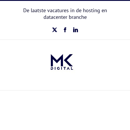
Ga
naar
De laatste vacatures in de hosting en
inhoud
datacenter branche
X
Facebook
LinkedIn