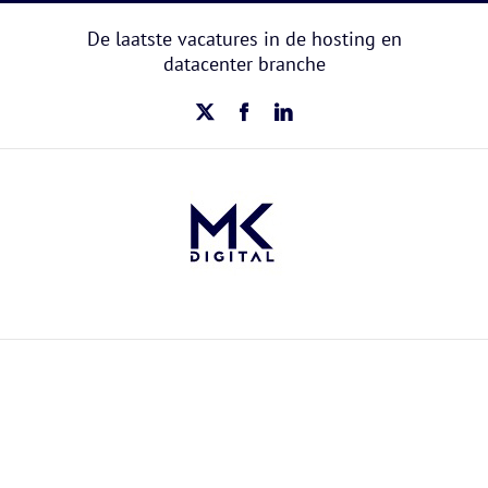
Ga
naar
De laatste vacatures in de hosting en
inhoud
datacenter branche
X
Facebook
LinkedIn