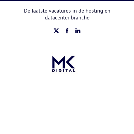
Ga
naar
De laatste vacatures in de hosting en
inhoud
datacenter branche
X
Facebook
LinkedIn