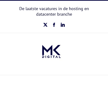
Ga
naar
De laatste vacatures in de hosting en
inhoud
datacenter branche
X
Facebook
LinkedIn