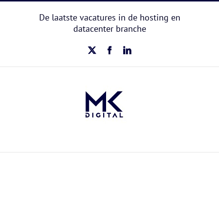
Ga
naar
De laatste vacatures in de hosting en
inhoud
datacenter branche
X
Facebook
LinkedIn