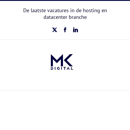
Ga
naar
De laatste vacatures in de hosting en
inhoud
datacenter branche
X
Facebook
LinkedIn