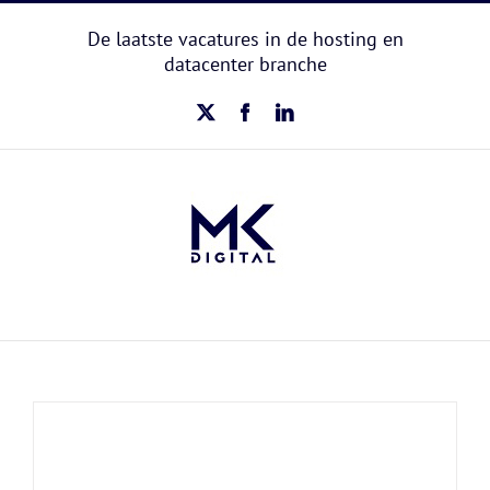
Ga
naar
De laatste vacatures in de hosting en
inhoud
datacenter branche
X
Facebook
LinkedIn