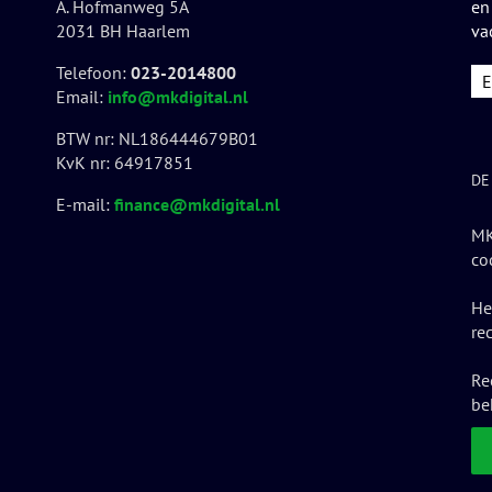
A. Hofmanweg 5A
en
2031 BH Haarlem
va
Telefoon:
023-2014800
Email:
info@mkdigital.nl
BTW nr: NL186444679B01
KvK nr: 64917851
DE
E-mail:
finance@mkdigital.nl
MK
co
He
re
Re
be