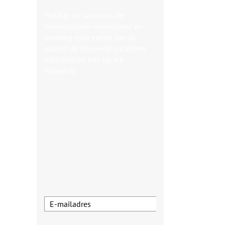
Meld je nu aan voor de
maandelijkse nieuwsbrief en
ontvang elke eerste van de
maand de nieuwste vacatures
(uitschrijven kan op elk
moment).