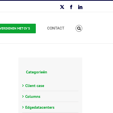
X
Facebook
LinkedIn
CONTACT
VERDIENEN MET CV’S
Categorieën
Client case
Columns
Edgedatacenters