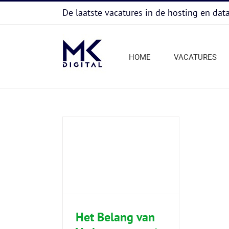
Ga
De laatste vacatures in de hosting en dat
naar
inhoud
HOME
VACATURES
elang van
ties op je CV als
nager in de IT
ns
Nieuws
Het Belang van