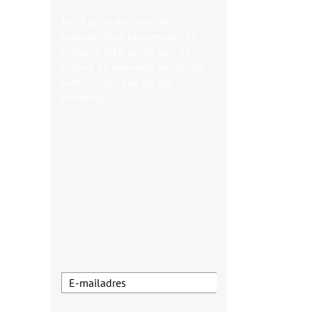
Meld je nu aan voor de
maandelijkse nieuwsbrief en
ontvang elke eerste van de
maand de nieuwste vacatures
(uitschrijven kan op elk
moment).