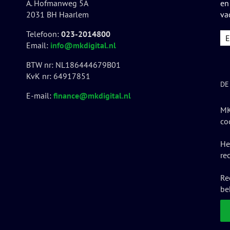
A. Hofmanweg 5A
en
2031 BH Haarlem
va
Telefoon:
023-2014800
Email:
info@mkdigital.nl
BTW nr: NL186444679B01
KvK nr: 64917851
DE
E-mail:
finance@mkdigital.nl
MK
co
He
re
Re
be