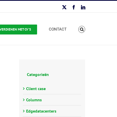
X
Facebook
LinkedIn
CONTACT
VERDIENEN MET CV’S
Categorieën
Client case
Columns
Edgedatacenters