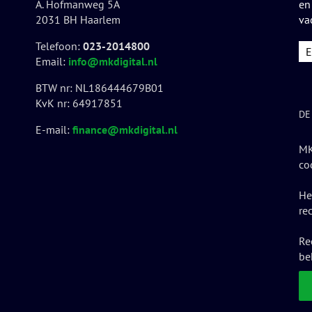
A. Hofmanweg 5A
en
2031 BH Haarlem
va
Telefoon:
023-2014800
Email:
info@mkdigital.nl
BTW nr: NL186444679B01
KvK nr: 64917851
DE
E-mail:
finance@mkdigital.nl
MK
co
He
re
Re
be