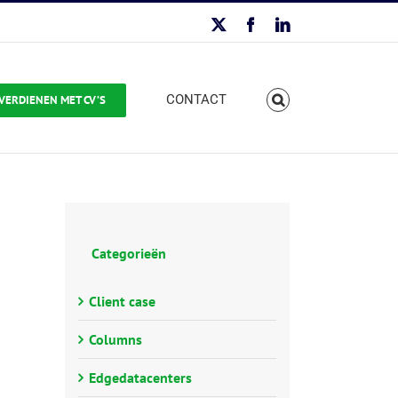
X
Facebook
LinkedIn
CONTACT
VERDIENEN MET CV’S
Categorieën
Client case
Columns
Edgedatacenters