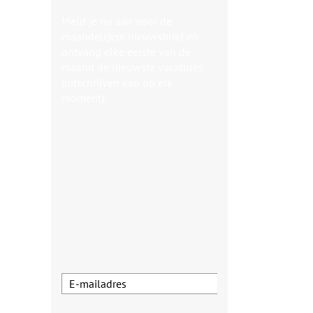
Meld je nu aan voor de
maandelijkse nieuwsbrief en
ontvang elke eerste van de
maand de nieuwste vacatures
(uitschrijven kan op elk
moment).