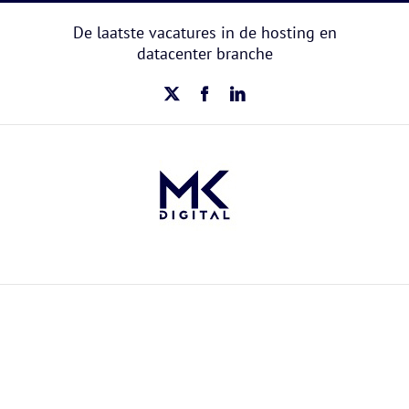
Ga
naar
De laatste vacatures in de hosting en
inhoud
datacenter branche
X
Facebook
LinkedIn