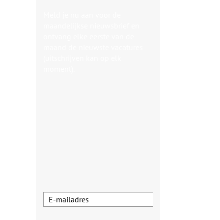
Meld je nu aan voor de
maandelijkse nieuwsbrief en
ontvang elke eerste van de
maand de nieuwste vacatures
(uitschrijven kan op elk
moment).