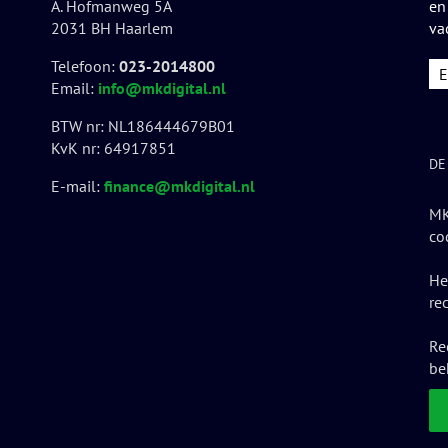
A. Hofmanweg 5A
en
2031 BH Haarlem
va
Telefoon:
023-2014800
Email:
info@mkdigital.nl
BTW nr: NL186444679B01
KvK nr: 64917851
DE
E-mail:
finance@mkdigital.nl
MK
co
He
re
Re
be