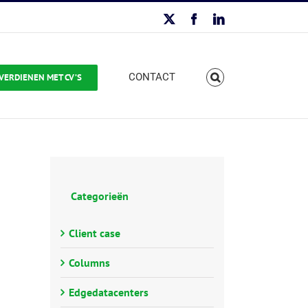
X
Facebook
LinkedIn
CONTACT
VERDIENEN MET CV’S
Categorieën
Client case
Columns
Edgedatacenters