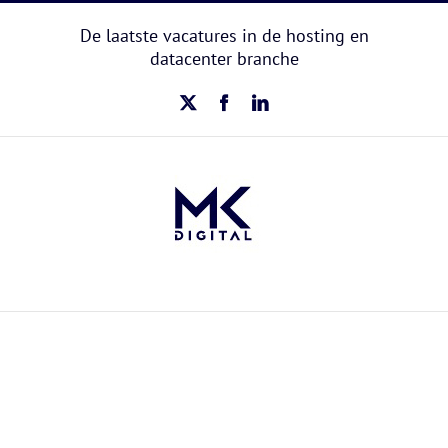
Ga
naar
De laatste vacatures in de hosting en
inhoud
datacenter branche
X
Facebook
LinkedIn