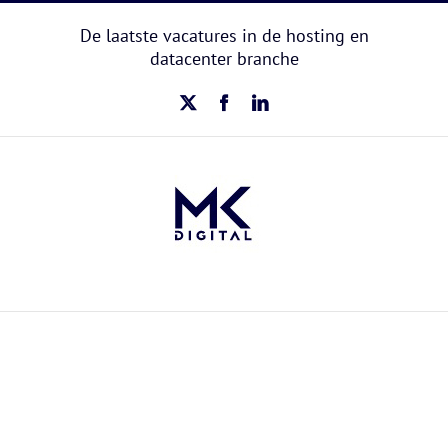
Ga
naar
De laatste vacatures in de hosting en
inhoud
datacenter branche
X
Facebook
LinkedIn