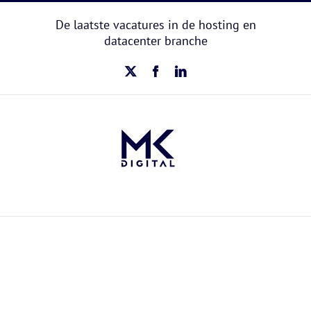
Ga
naar
De laatste vacatures in de hosting en
inhoud
datacenter branche
X
Facebook
LinkedIn