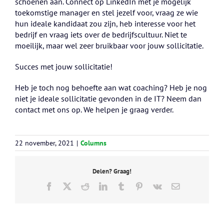
schoenen aan. Connect op LinkedIn met je mogelijk
toekomstige manager en stel jezelf voor, vraag ze wie
hun ideale kandidaat zou zijn, heb interesse voor het
bedrijf en vraag iets over de bedrijfscultuur. Niet te
moeilijk, maar wel zeer bruikbaar voor jouw sollicitatie.
Succes met jouw sollicitatie!
Heb je toch nog behoefte aan wat coaching? Heb je nog
niet je ideale sollicitatie gevonden in de IT? Neem dan
contact met ons op. We helpen je graag verder.
22 november, 2021
|
Columns
Delen? Graag!
Facebook
X
Reddit
LinkedIn
Tumblr
Pinterest
Vk
E-
mail
RFP
Sovereign
Waarom
winnen
cloud
er
Sovereign
als
Waarom
verandert