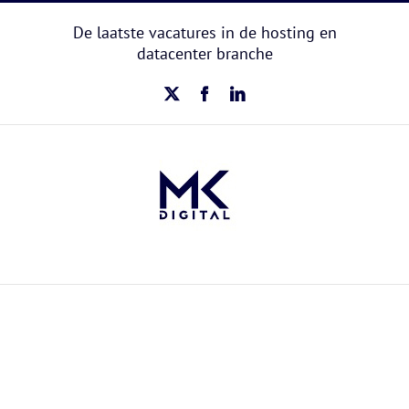
Ga
naar
De laatste vacatures in de hosting en
inhoud
datacenter branche
X
Facebook
LinkedIn