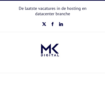
Ga
naar
De laatste vacatures in de hosting en
inhoud
datacenter branche
X
Facebook
LinkedIn