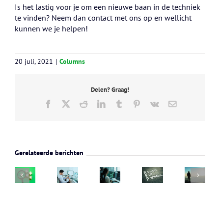
Is het lastig voor je om een nieuwe baan in de techniek
te vinden? Neem dan contact met ons op en wellicht
kunnen we je helpen!
20 juli, 2021
|
Columns
Delen? Graag!
Facebook
X
Reddit
LinkedIn
Tumblr
Pinterest
Vk
E-
mail
RFP
Sovereign
Waarom
winnen
cloud
er
Sovereign
als
Waarom
verandert
altijd
cloud
MSP
de
de
Gerelateerde berichten
vraag
groeit:
of
opkomst
arbeidsmarkt:
blijft
welke
CSP:
van
hoe
naar
opleidingen
waarom
sovereign
HR
goede
en
je
cloud
de
salesprofessionals
skills
deals
goed
juiste
in
hebben
verliest
nieuws
cloud
het
engineers
(en
is
engineers