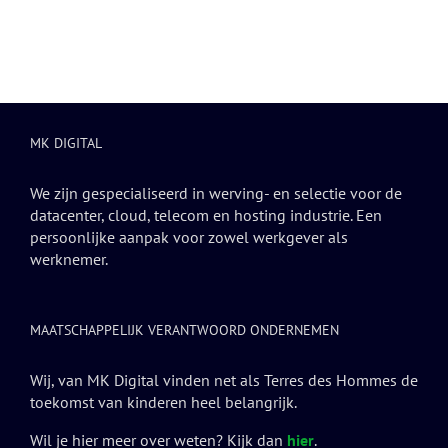
sovereign
nu
hoe
voor
aantrekt
cloud-
nodig?
je
engineers
en
tijdperk
dat
behoudt
omdraait)
MK DIGITAL
We zijn gespecialiseerd in werving- en selectie voor de
datacenter, cloud, telecom en hosting industrie. Een
persoonlijke aanpak voor zowel werkgever als
werknemer.
MAATSCHAPPELIJK VERANTWOORD ONDERNEMEN
Wij, van MK Digital vinden net als Terres des Hommes de
toekomst van kinderen heel belangrijk.
Wil je hier meer over weten? Kijk dan
hier
.