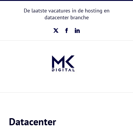
Ga
naar
De laatste vacatures in de hosting en
inhoud
datacenter branche
X
Facebook
LinkedIn
Datacenter