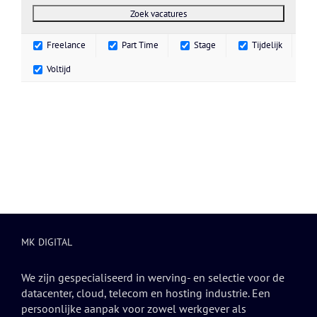
Freelance
Part Time
Stage
Tijdelijk
Voltijd
MK DIGITAL
We zijn gespecialiseerd in werving- en selectie voor de
datacenter, cloud, telecom en hosting industrie. Een
persoonlijke aanpak voor zowel werkgever als