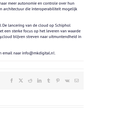
 naar meer autonomie en controle over hun
architectuur die interoperabiliteit mogelijk
id. De lancering van de cloud op Schiphol
Met een sterke focus op het leveren van waarde
.cloud blijven streven naar uitmuntendheid in
en email naar info@mkdigital.n!.
Facebook
X
Reddit
LinkedIn
Tumblr
Pinterest
Vk
E-
mail