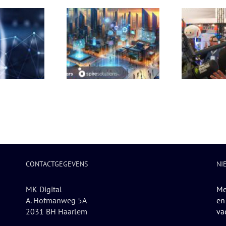
dsuppliers en Spire
olutions smeden
Huawei Cloud Partner
Dat
egisch Partnerschap
Ecosystem Sets Course for
 een samenwerking
Innovation and Growth in
rketing en business
2024
development.
CONTACTGEGEVENS
NI
MK Digital
Me
A. Hofmanweg 5A
en
2031 BH Haarlem
va