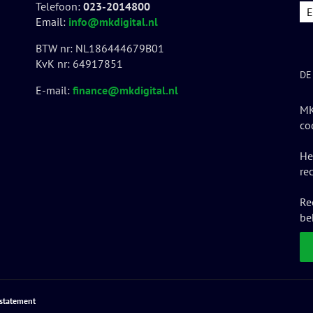
Telefoon:
023-2014800
Email:
info@mkdigital.nl
BTW nr: NL186444679B01
KvK nr: 64917851
DE
E-mail:
finance@mkdigital.nl
MK
co
He
re
Re
be
ystatement