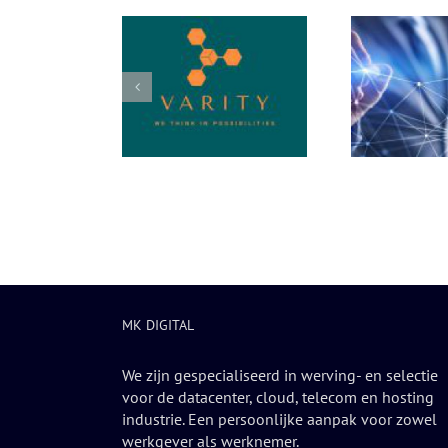
Clou
De Veelvoorkomende
we Nederlandse
S
Uitdagingen van
arity biedt MKB-
Strat
Internetconnectivity
jven security en
voor
Leveranciers voor het
 van wereldklasse
op ma
MKB
MK DIGITAL
We zijn gespecialiseerd in werving- en selectie
voor de datacenter, cloud, telecom en hosting
industrie. Een persoonlijke aanpak voor zowel
werkgever als werknemer.